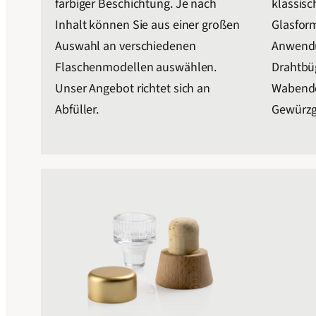
farbiger Beschichtung. Je nach
klassis
Inhalt können Sie aus einer großen
Glasform
Auswahl an verschiedenen
Anwendu
Flaschenmodellen auswählen.
Drahtbüg
Unser Angebot richtet sich an
Wabende
Abfüller.
Gewürzg