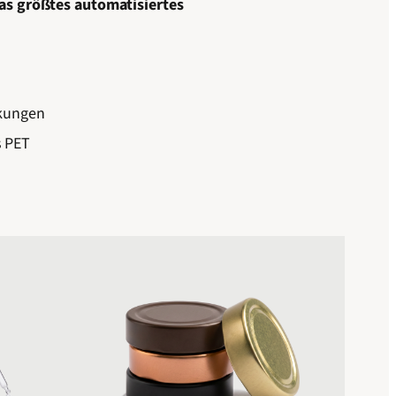
as größtes automatisiertes
ckungen
s PET