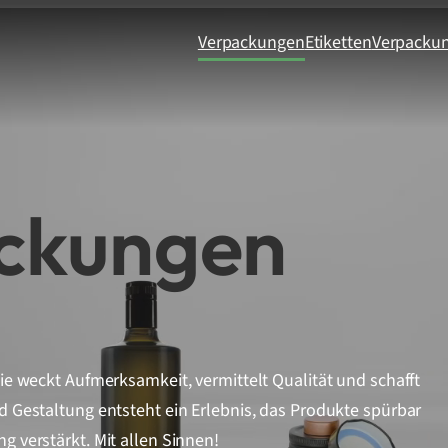
Verpackungen
Etiketten
Verpacku
ckungen
ie weckt Aufmerksamkeit, vermittelt Qualität und schafft
 Gestaltung entsteht ein Erlebnis, das Produkte spürbar
g verstärkt. Mit allen Sinnen!