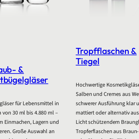
Tropfflaschen &
Tiegel
aub- &
tbügelgläser
Hochwertige Kosmetikgläse
Salben und Cremes aus Wei
läser für Lebensmittel in
schwerer Ausführung klar 
von 30 ml bis 4.880 ml –
mattiert oder alternativ au
um Einmachen, Lagern und
Licht schützendem Braungl
ieren. Große Auswahl an
Tropferflaschen aus Braun-