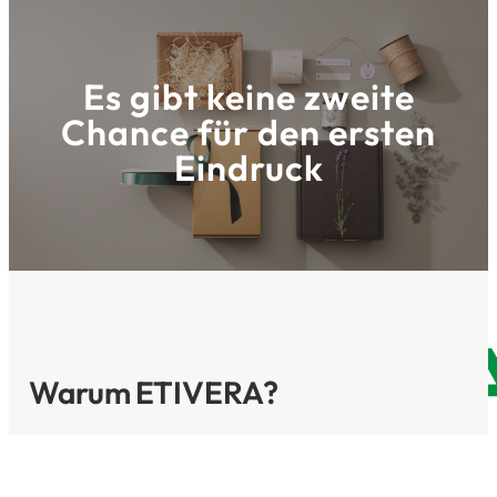
Es gibt keine zweite
Chance für den ersten
Eindruck
Innovationspark 3
AT- 8321 St. Margarethen/R.
Impressum
Datenschutz
Warum ETIVERA?
ETIVERA ist
führender Produzent für
Verpackungslösungen und Selbstklebeetiketten
für den