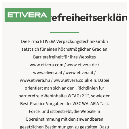
Zum
Inhalt
Barrierefreiheitserklär
springen
Die Firma ETIVERA Verpackungstechnik Gmbh
setzt sich für einen höchstmöglichen Grad an
Barrierefreiheit für ihre Websites
www.etivera.com / www.etivera.de /
www.etivera.at / www.etivera.it /
www.etivera.hu / www.etivera.co.uk ein. Dabei
orientiert man sich an den „Richtlinien für
barrierefreie Webinhalte (WCAG) 2.1“, sowie den
Best-Practice Vorgaben der W3C WAI ARIA Task
Force, und ist bestrebt, die Website in
Übereinstimmung mit den anwendbaren
gesetzlichen Bestimmungen zu gestalten. Dazu